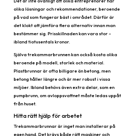
Det är inte ovanligt att olika entreprenörer har
olika lösningar och rekommendationer, beroende
på vad som fungerar bäst i området. Därför är
det klokt att jämföra flera alternativ innan man
bestämmer sig. Prisskillnaden kan vara stor –
ibland tiotusentals kronor.
Själva trekammarbrunnen kan också kosta olika
beroende på modell, storlek och material.
Plastbrunnar är ofta billigare än betong, men
betong håller längre och är mer robust i vissa
miljöer. Ibland behövs även extra delar, som en
pumpbrunn, om avloppsvattnet måste ledas uppåt
från huset.
Hitta rätt hjälp för arbetet
Trekammarbrunnar är inget man installerar på
egen hand. Det krävs både rätt maskiner och