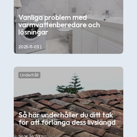
Vanliga problem med
varmvattenberedare och
lösningar
2025-11-03
|
Kallt vatten i duschen, lång tid innan det blir
varmt eller ett konstigt bubblande ljud från...
Underhåll
Så här underhåller du ditt tak
för att förlänga dess livslängd