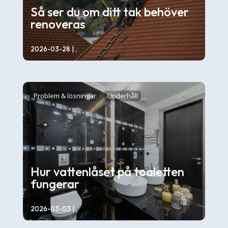
Så ser du om ditt tak behöver
renoveras
2026-03-28
| ,
Takets skick avgör hur väl huset skyddas mot
regn, snö och blåst. Slitage och skador
Problem & lösningar
Underhåll
uppstår ofta...
Hur vattenlåset på toaletten
fungerar
2026-03-03
| ,