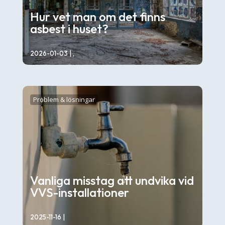
Hur vet man om det finns
asbest i huset?
2026-01-03
| ,
Många hus som byggdes före 1980-talet kan
innehålla asbest – ett ämne som en gång i
Problem & lösningar
tiden användes...
Vanliga misstag att undvika vid
VVS-installationer
2025-11-16
|