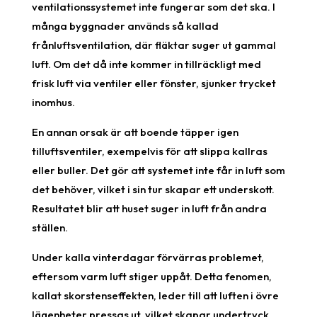
ventilationssystemet inte fungerar som det ska. I
många byggnader används så kallad
frånluftsventilation, där fläktar suger ut gammal
luft. Om det då inte kommer in tillräckligt med
frisk luft via ventiler eller fönster, sjunker trycket
inomhus.
En annan orsak är att boende täpper igen
tilluftsventiler, exempelvis för att slippa kallras
eller buller. Det gör att systemet inte får in luft som
det behöver, vilket i sin tur skapar ett underskott.
Resultatet blir att huset suger in luft från andra
ställen.
Under kalla vinterdagar förvärras problemet,
eftersom varm luft stiger uppåt. Detta fenomen,
kallat skorstenseffekten, leder till att luften i övre
lägenheter pressas ut, vilket skapar undertryck