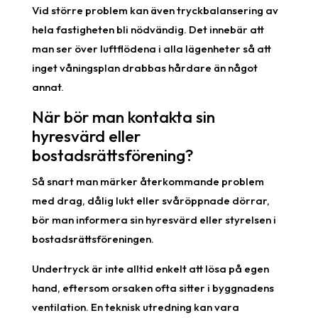
Vid större problem kan även tryckbalansering av
hela fastigheten bli nödvändig. Det innebär att
man ser över luftflödena i alla lägenheter så att
inget våningsplan drabbas hårdare än något
annat.
När bör man kontakta sin
hyresvärd eller
bostadsrättsförening?
Så snart man märker återkommande problem
med drag, dålig lukt eller svåröppnade dörrar,
bör man informera sin hyresvärd eller styrelsen i
bostadsrättsföreningen.
Undertryck är inte alltid enkelt att lösa på egen
hand, eftersom orsaken ofta sitter i byggnadens
ventilation. En teknisk utredning kan vara