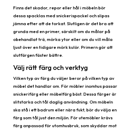
Finns det skador, repor eller hål i möbeln bör
dessa spacklas med snickerispackel och slipas
jämna efter att de torkat. Slutligen är det bra att
grunda med en primer, särskilt om du målar på
obehandlat trä, mörka ytor eller om du vill måla
ljust över en tidigare mörk kulör. Primern gör att
slutfärgen fäster bättre.
Välj rätt färg och verktyg
Vilken typ av färg du väljer beror på vilken typ av
möbel det handlar om. För möbler inomhus passar
snickerifärg eller möbelfärg bäst. Dessa färger är
slitstarka och tål daglig användning. Om möbeln
ska stå i ett badrum eller nära fukt, bör du välja en
färg som tål just den miljön. För utemöbler krävs
färg anpassad för utomhusbruk, som skyddar mot