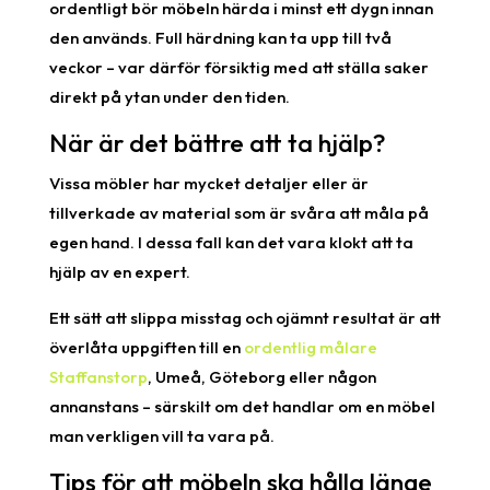
ordentligt bör möbeln härda i minst ett dygn innan
den används. Full härdning kan ta upp till två
veckor – var därför försiktig med att ställa saker
direkt på ytan under den tiden.
När är det bättre att ta hjälp?
Vissa möbler har mycket detaljer eller är
tillverkade av material som är svåra att måla på
egen hand. I dessa fall kan det vara klokt att ta
hjälp av en expert.
Ett sätt att slippa misstag och ojämnt resultat är att
överlåta uppgiften till en
ordentlig målare
Staffanstorp
, Umeå, Göteborg eller någon
annanstans – särskilt om det handlar om en möbel
man verkligen vill ta vara på.
Tips för att möbeln ska hålla länge