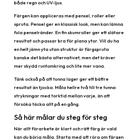
både regn och UV-ljus.
Färgen kan appliceras med pensel, roller eller
spruta. Pensel ger en klassisk look, men kan lämna
fula penselränder. En fin skumroller ger ett slätare
resultat och passar bra för plana ytor. Vill du ha
en helt jämn yta utan struktur är färgspruta
kanske det bästa alternativet, men det kräver
mer skydd runtomkring och lite mer vana.
Tänk också på att tunna lager ger ett bättre
resultat än tjocka. Måla hellre två till tre tunna
strykningar med torktid mellan varje, än att
försöka täcka allt på en gång.
Så här målar du steg för steg
När allt förarbete är klart och rätt färg är vald
kan du börja måla. Starta med att röra om färgen