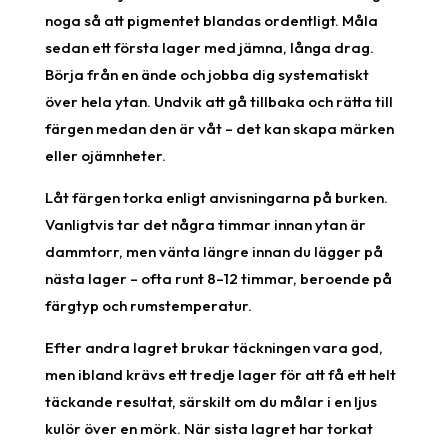
noga så att pigmentet blandas ordentligt. Måla
sedan ett första lager med jämna, långa drag.
Börja från en ände och jobba dig systematiskt
över hela ytan. Undvik att gå tillbaka och rätta till
färgen medan den är våt – det kan skapa märken
eller ojämnheter.
Låt färgen torka enligt anvisningarna på burken.
Vanligtvis tar det några timmar innan ytan är
dammtorr, men vänta längre innan du lägger på
nästa lager – ofta runt 8–12 timmar, beroende på
färgtyp och rumstemperatur.
Efter andra lagret brukar täckningen vara god,
men ibland krävs ett tredje lager för att få ett helt
täckande resultat, särskilt om du målar i en ljus
kulör över en mörk. När sista lagret har torkat