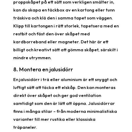
proppskåpet på ett sätt som verkligen smälter in,
kan du skapa en täckbox av en kartong eller tunn
träskiva och klä den i samma tapet som väggen.
Klipp till kartongen i rätt storlek, tapetsera med en
restbit och fäst den över skåpet med
kardborreband eller magneter. Det här är ett
billigt och kreativt sätt att gömma skåpet, särskilt i
mindre utrymmen.
8. Montera en jalusidörr
En jalusidörr i trä eller aluminium är ett snyggt och
luftigt sätt att täcka ett elskåp. Den kan monteras
direkt över skåpet och ger god ventilation
samtidigt som den är lätt att öppna. Jalusidörrar
finns i många stilar – från moderna minimalistiska
varianter till mer rustika eller klassiska
träpaneler.