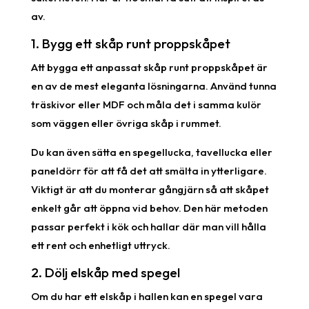
av.
1. Bygg ett skåp runt proppskåpet
Att bygga ett anpassat skåp runt proppskåpet är
en av de mest eleganta lösningarna. Använd tunna
träskivor eller MDF och måla det i samma kulör
som väggen eller övriga skåp i rummet.
Du kan även sätta en spegellucka, tavellucka eller
paneldörr för att få det att smälta in ytterligare.
Viktigt är att du monterar gångjärn så att skåpet
enkelt går att öppna vid behov. Den här metoden
passar perfekt i kök och hallar där man vill hålla
ett rent och enhetligt uttryck.
2. Dölj elskåp med spegel
Om du har ett elskåp i hallen kan en spegel vara