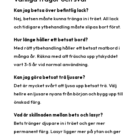
Kan jag betsa över befintlig lack?
Nej, betsen måste kunna tränga in i träet. All lack
och tidigare ytbehandling måste slipas bort först.
Hur länge håller ett betsat bord?
Med rätt ytbehandling håller ett betsat matbord i
många år. Räkna med att fräscha upp ytskyddet
vart 3-5 år vid normal användning.
Kan jag göra betsat trä ljusare?
Det är mycket svårt att ljusa upp betsat trä. Välj
hellre en ljusare nyans från början och bygg upp till
önskad färg.
Vad är skillnaden mellan bets och lasyr?
Bets tränger djupare in i träet och ger mer
permanent färg. Lasyr ligger mer på ytan och ger