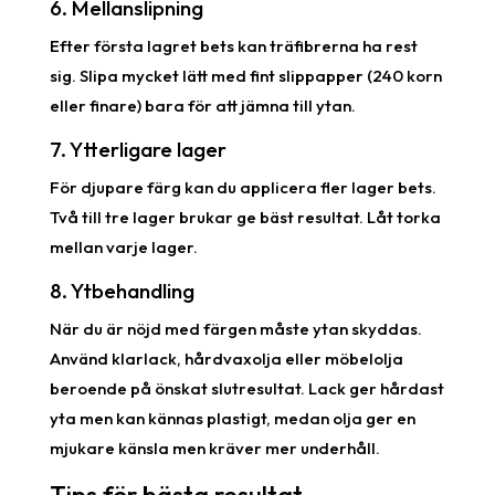
6. Mellanslipning
Efter första lagret bets kan träfibrerna ha rest
sig. Slipa mycket lätt med fint slippapper (240 korn
eller finare) bara för att jämna till ytan.
7. Ytterligare lager
För djupare färg kan du applicera fler lager bets.
Två till tre lager brukar ge bäst resultat. Låt torka
mellan varje lager.
8. Ytbehandling
När du är nöjd med färgen måste ytan skyddas.
Använd klarlack, hårdvaxolja eller möbelolja
beroende på önskat slutresultat. Lack ger hårdast
yta men kan kännas plastigt, medan olja ger en
mjukare känsla men kräver mer underhåll.
Tips för bästa resultat