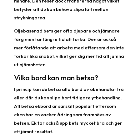
mindre. Den reser dock träfibrerna något vilket
betyder att du kan behöva slipa lätt mellan
strykningarna.
Oljebaserad bets ger ofta djupare och jämnare
färg men tar längre tid att torka. Den är också
mer förlåtande att arbeta med eftersom den inte
torkar lika snabbt, vilket ger dig mer tid att jämna
ut ojämnheter.
Vilka bord kan man betsa?
I princip kan du betsa alla bord av obehandlat trä
eller där du kan slipa bort tidigare ytbehandling.
Att betsa ekbord är särskilt populärt eftersom
eken har en vacker ådring som framhävs av
betsen. Ek tar också upp bets mycket bra och ger
ett jämnt resultat.