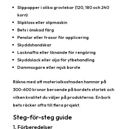
Slippapper i olika grovlekar (120, 180 och 240
korn)
Slipkloss eller slipmaskin
Bets i önskad färg
Penslar eller trasor för applicering
Skyddshandskar
Lacknafta eller liknande för rengöring
Skyddslack eller olja för ytbehandling
Dammsugare eller mjuk borste
Räkna med att materialkostnaden hamnar på
300-600 kronor beroende på bordets storlek och
vilken kvalitet du väljer på produkterna. En burk
bets räcker ofta till flera projekt.
Steg-för-steg guide
1. Förberedelser