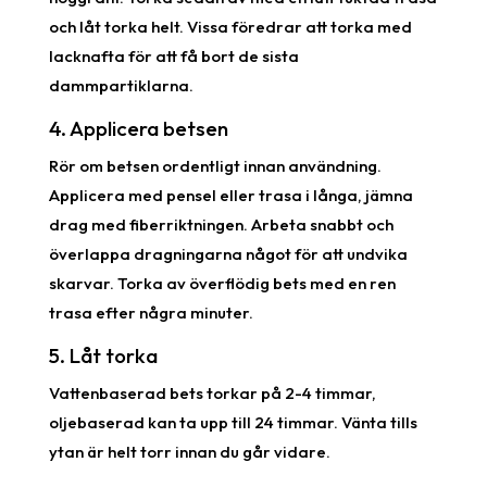
och låt torka helt. Vissa föredrar att torka med
lacknafta för att få bort de sista
dammpartiklarna.
4. Applicera betsen
Rör om betsen ordentligt innan användning.
Applicera med pensel eller trasa i långa, jämna
drag med fiberriktningen. Arbeta snabbt och
överlappa dragningarna något för att undvika
skarvar. Torka av överflödig bets med en ren
trasa efter några minuter.
5. Låt torka
Vattenbaserad bets torkar på 2-4 timmar,
oljebaserad kan ta upp till 24 timmar. Vänta tills
ytan är helt torr innan du går vidare.