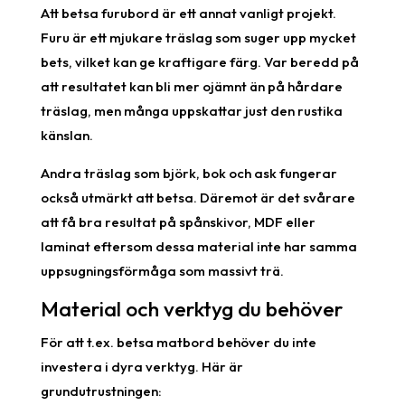
Att betsa furubord är ett annat vanligt projekt.
Furu är ett mjukare träslag som suger upp mycket
bets, vilket kan ge kraftigare färg. Var beredd på
att resultatet kan bli mer ojämnt än på hårdare
träslag, men många uppskattar just den rustika
känslan.
Andra träslag som björk, bok och ask fungerar
också utmärkt att betsa. Däremot är det svårare
att få bra resultat på spånskivor, MDF eller
laminat eftersom dessa material inte har samma
uppsugningsförmåga som massivt trä.
Material och verktyg du behöver
För att t.ex. betsa matbord behöver du inte
investera i dyra verktyg. Här är
grundutrustningen: