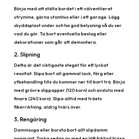
Börja med att ställa bordet i ett välventilerat
utrymme, gärna utomhus eller i ett garage. Lägg
skyddsplast under och ha god belysning så du ser
vad du gör. Ta bort eventuella beslag eller
dekorationer som går att demontera.
2. Slipning
Detta är det viktigaste steget för ett lyckat
resultat. Slipa bort all gammal lack, färg eller
ytbehandling tills du kommer ner till bart trä. Börja
med grövre slippapper (120 korn) och avsluta med
finare (240 korn). Slipa alltid med träets
fiberriktning, aldrig tvärs över.
3. Rengöring
Dammsuga eller borsta bort allt slipdamm
noggrant. Torka sedan av med en lätt fuktad trasa