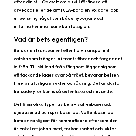
efter din stil. Oavsett om du vill förändra ett
arvegods eller ge ditt IKEA-bord en lyxigare look,
är betsning något som både nybörjare och
erfarna hemmafixare kan ta sig an.
Vad är bets egentligen?
Bets är en transparent eller halvtransparent
vätska som tränger in i träets fibrer och färgar det
inifrån. Till skillnad från färg som lägger sig som
ett täckande lager ovanpå träet, bevarar betsen
träets naturliga struktur och ådring. Det är därför
betsade ytor känns så autentiska och levande.
Det finns olika typer av bets – vattenbaserad,
oljebaserad och spritbaserad. Vattenbaserad
bets är vanligast för hemmafixare eftersom den
är enkel att jobba med, torkar snabbt och luktar